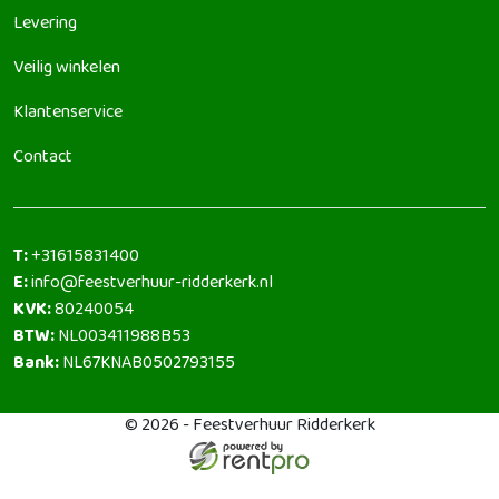
Levering
Veilig winkelen
Klantenservice
Contact
T:
+31615831400
E:
info@feestverhuur-ridderkerk.nl
KVK:
80240054
BTW:
NL003411988B53
Bank:
NL67KNAB0502793155
© 2026 - Feestverhuur Ridderkerk