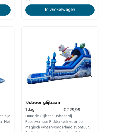
In Winkelwagen
IJsbeer glijbaan
€
229,99
1 dag
n zijn
Huur de Glijbaan IJsbeer bij
er. Het
Feestverhuur Ridderkerk voor een
magisch winterwonderland avontuur.