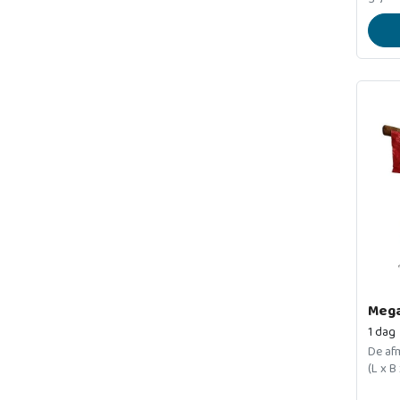
Mega
1 dag
De afm
(L x B