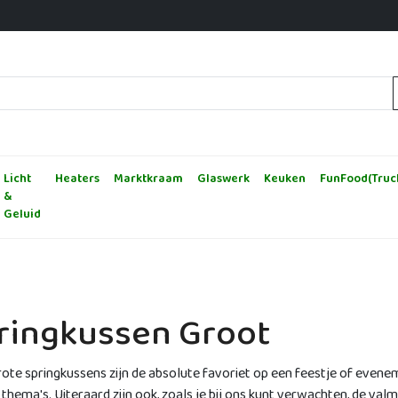
nl
Licht
Heaters
Marktkraam
Glaswerk
Keuken
FunFood(Truc
&
Geluid
ringkussen Groot
ote springkussens zijn de absolute favoriet op een feestje of evene
 thema's. Uiteraard zijn ook, zoals je bij ons kunt verwachten, de va