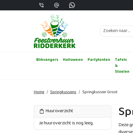
Bel ons op +31615831400
mail ons info@feestverhuur-ridderkerk.
Whatsapp 31652603236
Blikvangers
Halloween
Partytenten
Tafels
&
Stoelen
Home
Springkussens
Springkussen Groot
Sp
Huuroverzicht
Je huuroverzicht is nog leeg.
Deze gr
diverse