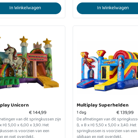
mogelijkheden en twee coole
In Winkelwagen
In Winkelwagen
nen.
iplay Unicorn
Multiplay Superhelden
€
144,99
€
139,99
1 dag
etingen van dit springkussen zijn
De afmetingen van dit springkusse
 x H) 5,00 x 6,00 x 3,90. Het
(L x B x H) 5,50 x 5,00 x 3,40. Het
gkussen is voorzien van een
springkussen is voorzien van een
an en niet overdekt.
glijbaan en niet overdekt.