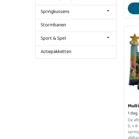
speel
glijba
Springkussens
Stormbanen
Sport & Spel
Actiepakketten
Mult
1 dag
De afm
(L x B
sprin
glijba