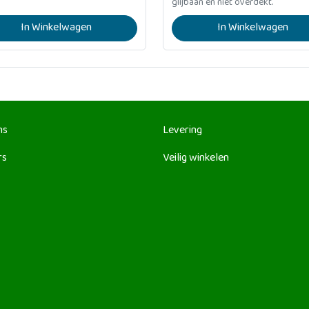
glijbaan en niet overdekt.
In Winkelwagen
In Winkelwagen
ns
Levering
rs
Veilig winkelen