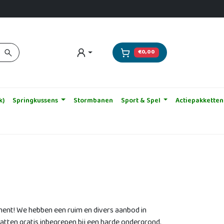
€0,00
k)
Springkussens
Stormbanen
Sport & Spel
Actiepakketten
ment! We hebben een ruim en divers aanbod in
lmatten gratis inbegrepen bij een harde ondergrond.