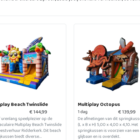
iplay Beach Twinslide
Multiplay Octopus
€
144,99
€
139,99
1 dag
 urenlang speelplezier op de
De afmetingen van dit springkusse
culaire Multiplay Beach Twinslide
(L x B x H) 5,00 x 4,00 x 4,10. Het
eestverhuur Ridderkerk. Dit beach
springkussen is voorzien van een
gkussen biedt diverse
glijbaan en is overdekt.