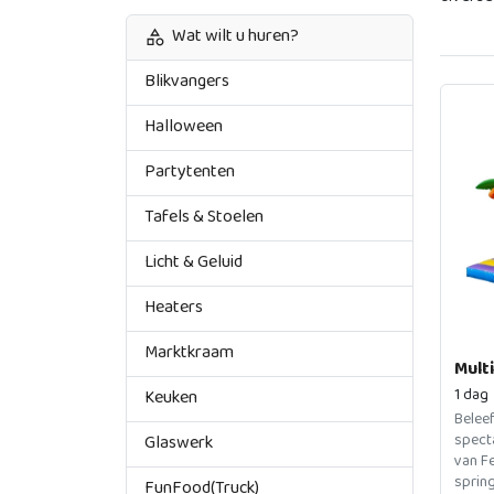
Wat wilt u huren?
Blikvangers
Halloween
Partytenten
Tafels & Stoelen
Licht & Geluid
Heaters
Marktkraam
Mult
1 dag
Keuken
Beleef
specta
Glaswerk
van F
sprin
FunFood(Truck)