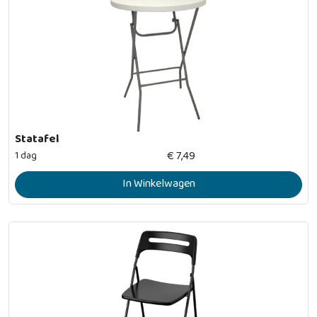
Statafel
€
7,49
1 dag
In Winkelwagen