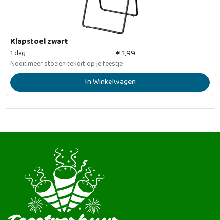
Klapstoel zwart
€
1,99
1 dag
Nooit meer stoelen tekort op je feestje
In Winkelwagen