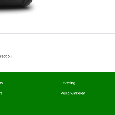
ect bij!
ns
Levering
rs
Veilig winkelen