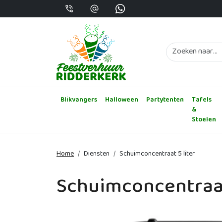
Bel ons op +31615831400
mail ons info@feestverhuur-ridderkerk.
Whatsapp 31652603236
Blikvangers
Halloween
Partytenten
Tafels
&
Stoelen
Home
Diensten
Schuimconcentraat 5 liter
Schuimconcentraat