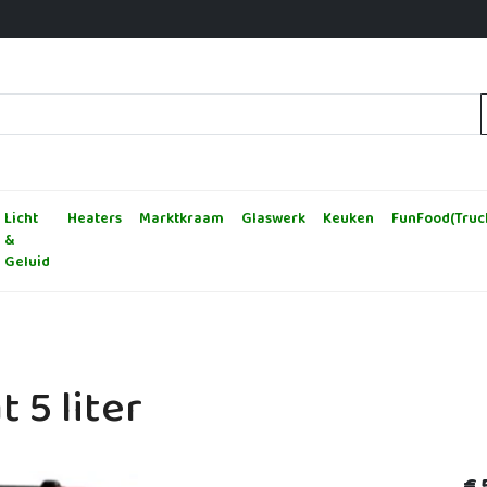
nl
Licht
Heaters
Marktkraam
Glaswerk
Keuken
FunFood(Truc
&
Geluid
 5 liter