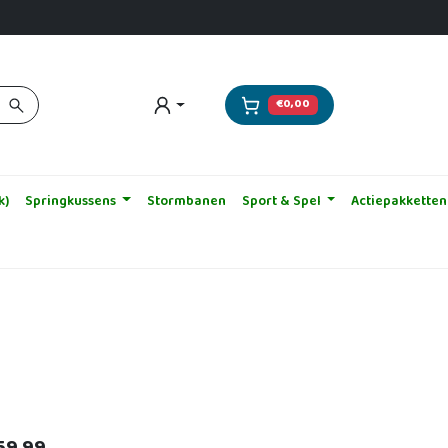
€0,00
k)
Springkussens
Stormbanen
Sport & Spel
Actiepakketten