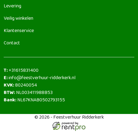
Levering
Veilig winkelen
Klantenservice
Contact
T:
+31615831400
E:
info@feestverhuur-ridderkerk.nl
KVK:
80240054
BTW:
NL003411988B53
Bank:
NL67KNAB0502793155
© 2026 - Feestverhuur Ridderkerk